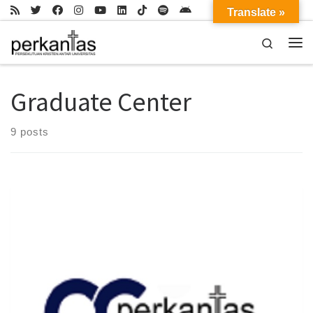
Translate »
Skip to content
Search
Me
Graduate Center
9 posts