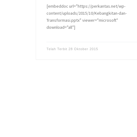
[embeddoc url=”https://perkantas.net/wp-
content/uploads/2015/10/Kebangkitan-dan-
Transformasi.pptx” viewer=”microsoft”
download=”all”]
Telah Terbit
28 Oktober 2015