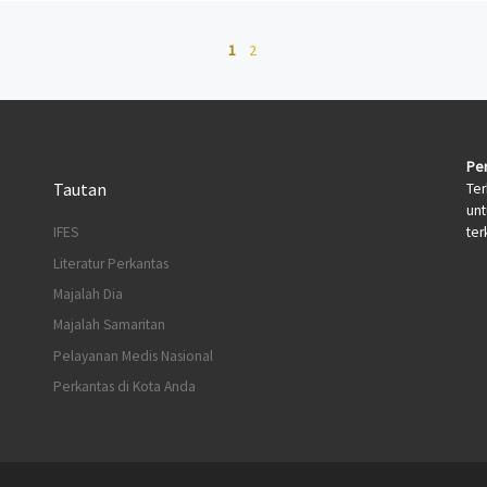
1
2
Per
Tautan
Ter
un
terk
IFES
Literatur Perkantas
Majalah Dia
Majalah Samaritan
Pelayanan Medis Nasional
Perkantas di Kota Anda