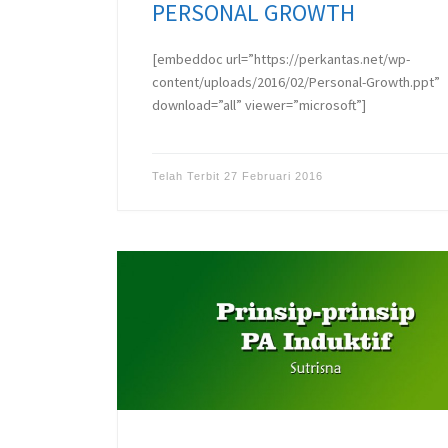
PERSONAL GROWTH
[embeddoc url=”https://perkantas.net/wp-
content/uploads/2016/02/Personal-Growth.ppt”
download=”all” viewer=”microsoft”]
Telah Terbit
27 Februari 2016