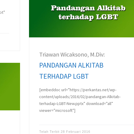
pt”
Triawan Wicaksono, M.Div:
PANDANGAN ALKITAB
TERHADAP LGBT
[embeddoc url=”https://perkantas.net/wp-
content/uploads/2016/02/pandangan-Alkitab-
terhadap-LGBT-New.pptx” download=”all”
viewer=”microsoft”]
Telah Terbit
28 Februari 2016