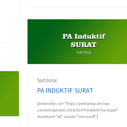
Sutrisna:
PA INDUKTIF SURAT
[embeddoc url=”https://perkantas.net/wp-
content/uploads/2016/02/PA-Induktif-Surat.ppt”
download=”all” viewer=”microsoft”]