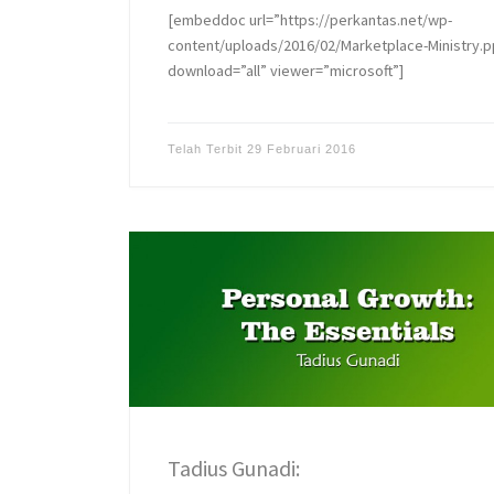
[embeddoc url=”https://perkantas.net/wp-
content/uploads/2016/02/Marketplace-Ministry.p
download=”all” viewer=”microsoft”]
Telah Terbit
29 Februari 2016
Tadius Gunadi: