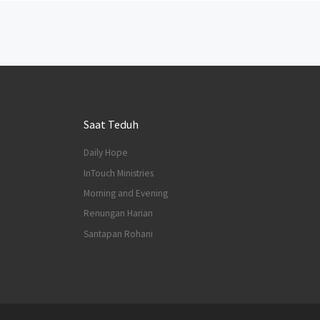
Posts navigation
Saat Teduh
Daily Hope
InTouch Ministries
Morning and Evening
Renungan Harian
Santapan Rohani