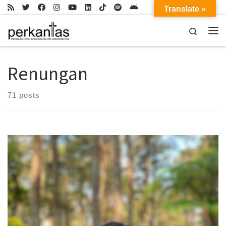
Translate »
Skip to content
Search
Me
Renungan
71 posts