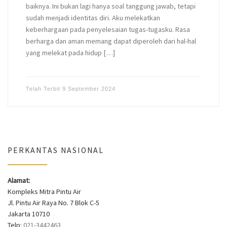
baiknya. Ini bukan lagi hanya soal tanggung jawab, tetapi
sudah menjadi identitas diri. Aku melekatkan
keberhargaan pada penyelesaian tugas-tugasku. Rasa
berharga dan aman memang dapat diperoleh dari hal-hal
yang melekat pada hidup […]
Telah Terbit
9 September 2024
PERKANTAS NASIONAL
Alamat:
Kompleks Mitra Pintu Air
Jl. Pintu Air Raya No. 7 Blok C-5
Jakarta 10710
Telp:
021-3442463