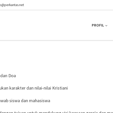
fo@perkantas.net
PROFIL
 dan Doa
 karakter dan nilai-nilai Kristiani
jawab siswa dan mahasiswa
i dengan tujuan untuk mendukung visi keesaan gereja dan m