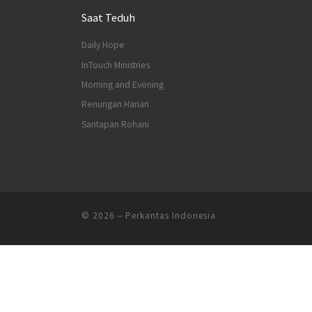
Saat Teduh
Daily Hope
InTouch Ministries
Morning and Evening
Renungan Harian
Santapan Rohani
© 2026
–
Perkantas Indonesia