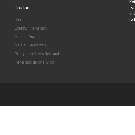
Per
Tautan
Ter
un
terk
IFES
Literatur Perkantas
Majalah Dia
Majalah Samaritan
Pelayanan Medis Nasional
Perkantas di Kota Anda