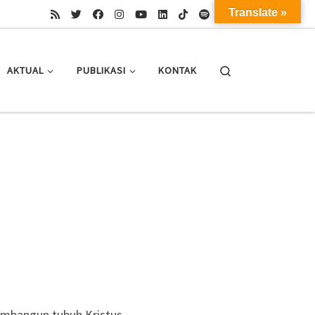
Translate »
Search
AKTUAL
PUBLIKASI
KONTAK
embangun tubuh Kristus