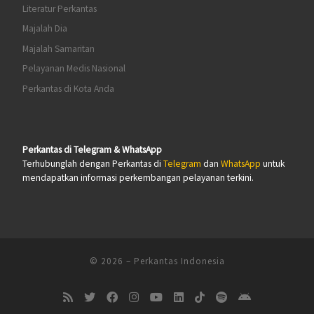
Literatur Perkantas
Majalah Dia
Majalah Samaritan
Pelayanan Medis Nasional
Perkantas di Kota Anda
Perkantas di Telegram & WhatsApp
Terhubunglah dengan Perkantas di
Telegram
dan
WhatsApp
untuk
mendapatkan informasi perkembangan pelayanan terkini.
© 2026
–
Perkantas Indonesia