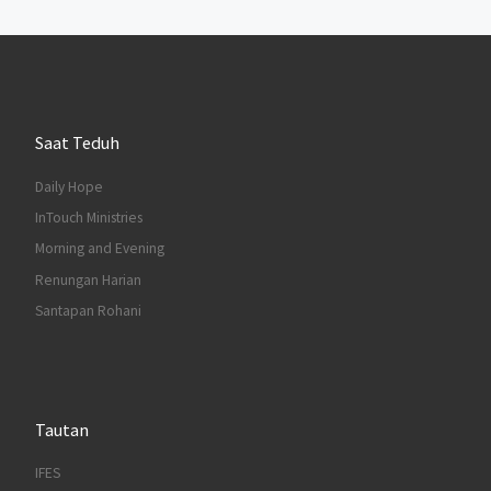
Saat Teduh
Daily Hope
InTouch Ministries
Morning and Evening
Renungan Harian
Santapan Rohani
Tautan
IFES