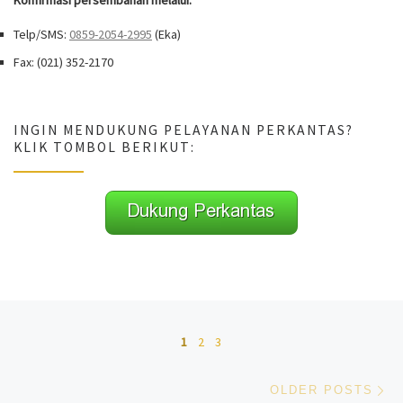
Telp/SMS:
0859-2054-2995
(Eka)
Fax: (021) 352-2170
INGIN MENDUKUNG PELAYANAN PERKANTAS?
KLIK TOMBOL BERIKUT:
Posts navigation
1
2
3
Ol
OLDER POSTS