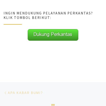
INGIN MENDUKUNG PELAYANAN PERKANTAS?
KLIK TOMBOL BERIKUT:
Navigasi pos
Previous post
APA KABAR BUMI?
BACK TO POST LIST