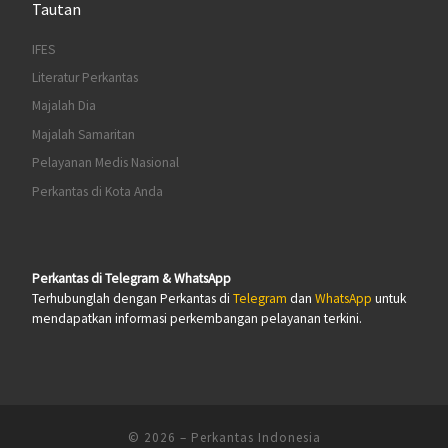
Tautan
IFES
Literatur Perkantas
Majalah Dia
Majalah Samaritan
Pelayanan Medis Nasional
Perkantas di Kota Anda
Perkantas di Telegram & WhatsApp
Terhubunglah dengan Perkantas di
Telegram
dan
WhatsApp
untuk
mendapatkan informasi perkembangan pelayanan terkini.
© 2026
–
Perkantas Indonesia