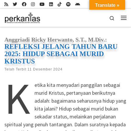
Translate »
Skip to content
Search
Me
Anggriadi Ricky Herwanto, S.T., M.Div.:
REFLEKSI JELANG TAHUN BARU
2025: HIDUP SEBAGAI MURID
KRISTUS
Telah Terbit
11 Desember 2024
K
etika kita menyadari panggilan sebagai
murid Kristus, pertanyaan berikutnya
adalah: bagaimana seharusnya hidup yang
kita jalani? Hidup sebagai murid bukan
sekadar status, melainkan perjalanan
spiritual yang penuh tantangan. Dalam suratnya kepada