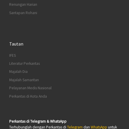
Renungan Harian
Santapan Rohani
Tautan
IFES
Literatur Perkantas
Majalah Dia
Majalah Samaritan
Pelayanan Medis Nasional
Perkantas di Kota Anda
Perkantas di Telegram & WhatsApp
Terhubunglah dengan Perkantas di
Telegram
dan
WhatsApp
untuk