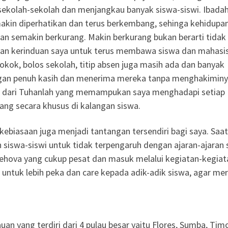
sekolah-sekolah dan menjangkau banyak siswa-siswi. Ibada
akin diperhatikan dan terus berkembang, sehinga kehidupa
n semakin berkurang. Makin berkurang bukan berarti tidak
kan kerinduan saya untuk terus membawa siswa dan mahas
ok, bolos sekolah, titip absen juga masih ada dan banyak
ngan penuh kasih dan menerima mereka tanpa menghakiminy
ar dari Tuhanlah yang memampukan saya menghadapi setiap
ang secara khusus di kalangan siswa.
biasaan juga menjadi tantangan tersendiri bagi saya. Saat 
siswa-siswi untuk tidak terpengaruh dengan ajaran-ajaran 
Yehova yang cukup pesat dan masuk melalui kegiatan-kegiat
untuk lebih peka dan care kepada adik-adik siswa, agar me
an yang terdiri dari 4 pulau besar yaitu Flores, Sumba, Tim