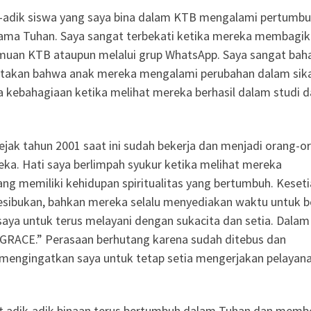
ik-adik siswa yang saya bina dalam KTB mengalami pertumbu
ama Tuhan. Saya sangat terbekati ketika mereka membagi
emuan KTB ataupun melalui grup WhatsApp. Saya sangat bah
takan bahwa anak mereka mengalami perubahan dalam sik
ta kebahagiaan ketika melihat mereka berhasil dalam studi 
ejak tahun 2001 saat ini sudah bekerja dan menjadi orang-o
eka. Hati saya berlimpah syukur ketika melihat mereka
ng memiliki kehidupan spiritualitas yang bertumbuh. Keset
sibukan, bahkan mereka selalu menyediakan waktu untuk b
saya untuk terus melayani dengan sukacita dan setia. Dalam 
 GRACE.” Perasaan berhutang karena sudah ditebus dan
 mengingatkan saya untuk tetap setia mengerjakan pelayanan
at adik-adik binaan terus bertumbuh dalam Tuhan dan memb