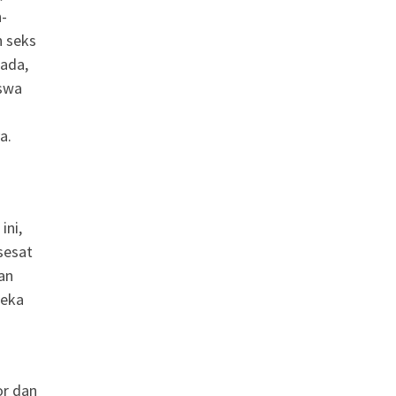
h-
n seks
 ada,
iswa
a.
ini,
sesat
an
reka
or dan