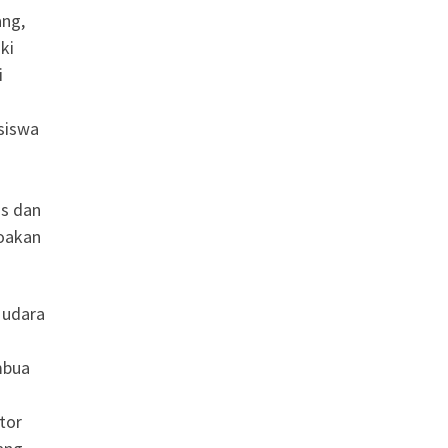
ang,
ki
i
 siswa
is dan
doakan
 udara
mbua
tor