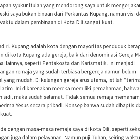
kapan syukur itulah yang mendorong saya untuk mengerjaka
eski saya bukan binaan dari Perkantas Kupang, namun visi d
waktu dalam pembinaan di Kota Dili sangat kuat.
sendiri. Kupang adalah kota dengan mayoritas penduduk ber
an di kota Kupang ada gereja, baik dari denominasi Gereja M
si lainnya, seperti Pentakosta dan Karismatik. Ini menjadi
kalangan remaja yang sudah terbiasa bergereja namun belum
 yang mudah. Di kalangan gereja arus utama, istilah “terim
ak lazim. Ini dikarenakan mereka memiliki pemahaman, bahwa
an sidi, maka sudah selamat. Tidak semua remaja memaham
enerima Yesus secara pribadi. Konsep bahwa sudah dibaptis d
kuat.
a dengan masa-masa remaja saya di kota Dili, seperti seks
gan juga dalam pelayanan. Namun puji Tuhan, seiring waktu