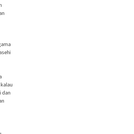
n
an
agama
asehi
a
 kalau
i dan
an
,