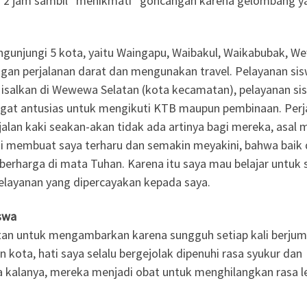
ma 2 jam sambil “menikmati” goncangan karena gelombang y
ngunjungi 5 kota, yaitu Waingapu, Waibakul, Waikabubak, 
gan perjalanan darat dan mengunakan travel. Pelayanan sis
Misalkan di Wewewa Selatan (kota kecamatan), pelayanan si
ngat antusias untuk mengikuti KTB maupun pembinaan. Perj
lan kaki seakan-akan tidak ada artinya bagi mereka, asal 
ni membuat saya terharu dan semakin meyakini, bahwa baik
berharga di mata Tuhan. Karena itu saya mau belajar untuk s
elayanan yang dipercayakan kepada saya.
iswa
ulitan untuk mengambarkan karena sungguh setiap kali berju
 kota, hati saya selalu bergejolak dipenuhi rasa syukur dan
a kalanya, mereka menjadi obat untuk menghilangkan rasa l