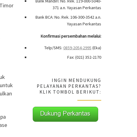
Bank Mandiri: No. Rek. 119-000-5040-
 Timor
371 a.n. Yayasan Perkantas
Bank BCA: No. Rek. 106-300-3542 a.n.
Yayasan Perkantas
Konfirmasi persembahan melalui:
k
Telp/SMS:
0859-2054-2995
(Eka)
Fax: (021) 352-2170
tuk
INGIN MENDUKUNG
 untuk
PELAYANAN PERKANTAS?
KLIK TOMBOL BERIKUT:
ulkan
apa
ase