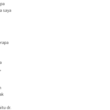
apa
da saya
erapa
a
,
n
ak
tu dr.