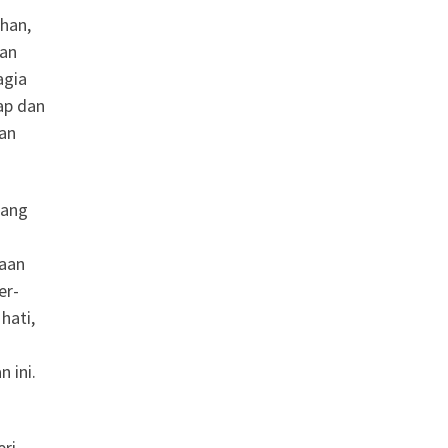
han,
kan
agia
ap dan
dan
rang
iaan
er-
hati,
 ini.
eri