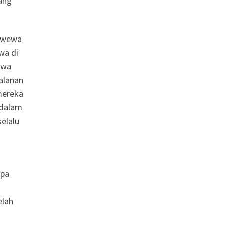
ang
Wewewa
wa di
swa
alanan
mereka
 dalam
elalu
mpa
elah