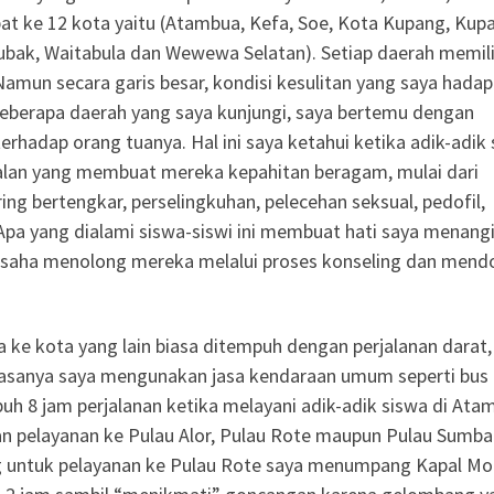
at ke 12 kota yaitu (Atambua, Kefa, Soe, Kota Kupang, Kup
ubak, Waitabula dan Wewewa Selatan). Setiap daerah memili
Namun secara garis besar, kondisi kesulitan yang saya hadap
beberapa daerah yang saya kunjungi, saya bertemu dengan
rhadap orang tuanya. Hal ini saya ketahui ketika adik-adik
oalan yang membuat mereka kepahitan beragam, mulai dari
ing bertengkar, perselingkuhan, pelecehan seksual, pedofil,
Apa yang dialami siswa-siswi ini membuat hati saya menang
rusaha menolong mereka melalui proses konseling dan men
ta ke kota yang lain biasa ditempuh dengan perjalanan darat,
 biasanya saya mengunakan jasa kendaraan umum seperti bus
uh 8 jam perjalanan ketika melayani adik-adik siswa di Ata
n pelayanan ke Pulau Alor, Pulau Rote maupun Pulau Sumba
 untuk pelayanan ke Pulau Rote saya menumpang Kapal Mo