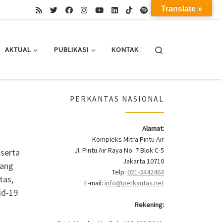
Translate »
Search
AKTUAL
PUBLIKASI
KONTAK
PERKANTAS NASIONAL
Alamat:
Kompleks Mitra Pintu Air
Jl. Pintu Air Raya No. 7 Blok C-5
 serta
Jakarta 10710
rang
Telp:
021-3442463
tas,
E-mail:
info@perkantas.net
id-19
Rekening: