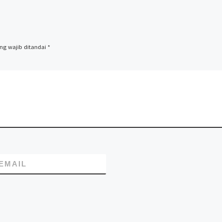
ng wajib ditandai
*
EMAIL