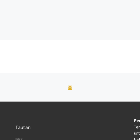
BACK TO POST LIST
Per
Tautan
Ter
un
terk
IFES