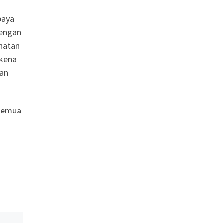
paya
dengan
hatan
rkena
kan
 Semua