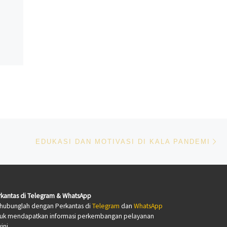
Ne
EDUKASI DAN MOTIVASI DI KALA PANDEMI
kantas di Telegram & WhatsApp
hubunglah dengan Perkantas di
Telegram
dan
WhatsApp
tuk mendapatkan informasi perkembangan pelayanan
ini.