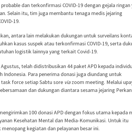
 probable dan terkonfirmasi COVID-19 dengan gejala ringan
an. Selain itu, tim juga membantu tenaga medis jejaring
COVID-19.
kan, antara lain melakukan dukungan untuk surveilans kont
tuhkan kasus suspek atau terkonfirmasi COVID-19, serta du
utuhan logistik lainnya yang terkait Covid-19.
 Agustus, telah didistribusikan 44 paket APD kepada individ
ruh Indonesia. Para penerima donasi juga diundang untuk
task force setiap Sabtu sore
via
zoom meeting. Melalui upa
 kebersamaan dan dukungan diantara sesama jejaring Perkan
 mengirimkan 100 donasi APD dengan fokus utama kepada 
anan Kesehatan Mental dan Media-Komunikasi. Untuk itu
 menopang kegiatan dan pelayanan besar ini.