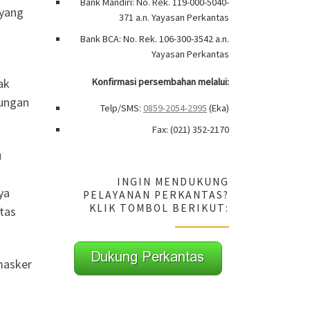
Bank Mandiri: No. Rek. 119-000-5040-
 yang
371 a.n. Yayasan Perkantas
Bank BCA: No. Rek. 106-300-3542 a.n.
Yayasan Perkantas
Konfirmasi persembahan melalui:
ak
kungan
Telp/SMS:
0859-2054-2995
(Eka)
Fax: (021) 352-2170
u
INGIN MENDUKUNG
ya
PELAYANAN PERKANTAS?
KLIK TOMBOL BERIKUT:
tas
masker