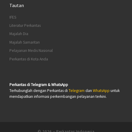
Tautan
IFES
Literatur Perkantas
Majalah Dia
Majalah Samaritan
Pelayanan Medis Nasional
Perkantas di Kota Anda
Perkantas di Telegram & WhatsApp
Terhubunglah dengan Perkantas di
Telegram
dan
WhatsApp
untuk
mendapatkan informasi perkembangan pelayanan terkini.
© 2026
–
Perkantas Indonesia