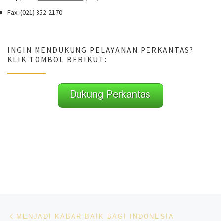
Fax: (021) 352-2170
INGIN MENDUKUNG PELAYANAN PERKANTAS?
KLIK TOMBOL BERIKUT:
Navigasi pos
Previous post
MENJADI KABAR BAIK BAGI INDONESIA