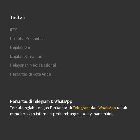
Tautan
IFES
Literatur Perkantas
Majalah Dia
Majalah Samaritan
Pelayanan Medis Nasional
Perkantas di Kota Anda
Perkantas di Telegram & WhatsApp
Terhubunglah dengan Perkantas di
Telegram
dan
WhatsApp
untuk
mendapatkan informasi perkembangan pelayanan terkini.