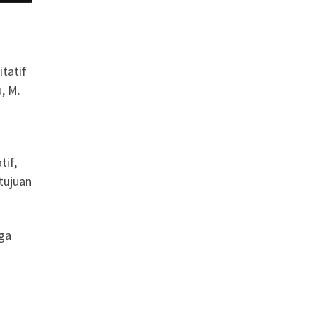
itatif
, M.
tif,
tujuan
gga