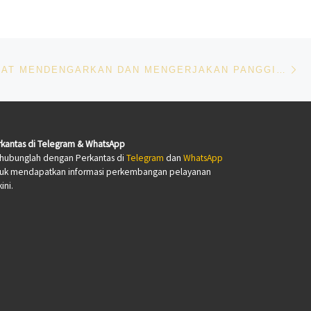
Ne
BELAJAR TAAT MENDENGARKAN DAN MENGERJAKAN PANGGILAN
kantas di Telegram & WhatsApp
hubunglah dengan Perkantas di
Telegram
dan
WhatsApp
tuk mendapatkan informasi perkembangan pelayanan
ini.