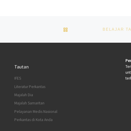
BACK TO POST LIST
Per
Tautan
Ter
un
terk
IFES
Literatur Perkantas
Majalah Dia
Majalah Samaritan
Pelayanan Medis Nasional
Perkantas di Kota Anda