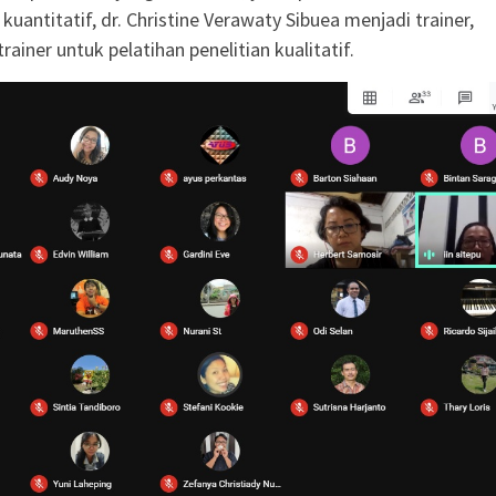
 kuantitatif, dr. Christine Verawaty Sibuea menjadi trainer,
ainer untuk pelatihan penelitian kualitatif.