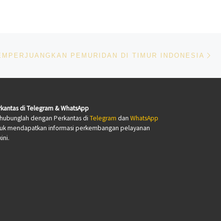
Ne
EMPERJUANGKAN PEMURIDAN DI TIMUR INDONESIA
kantas di Telegram & WhatsApp
hubunglah dengan Perkantas di
Telegram
dan
WhatsApp
tuk mendapatkan informasi perkembangan pelayanan
ini.