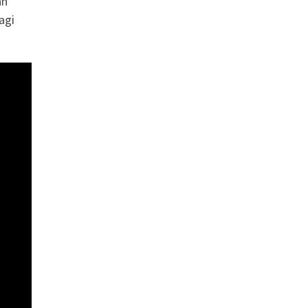
an
agi