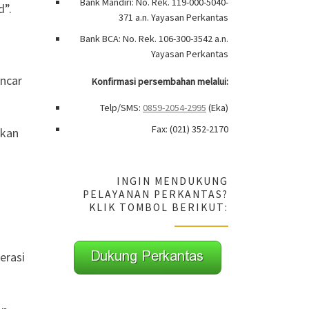
Bank Mandiri: No. Rek. 119-000-5040-
d”.
371 a.n. Yayasan Perkantas
Bank BCA: No. Rek. 106-300-3542 a.n.
Yayasan Perkantas
ancar
Konfirmasi persembahan melalui:
Telp/SMS:
0859-2054-2995
(Eka)
Fax: (021) 352-2170
nkan
INGIN MENDUKUNG
PELAYANAN PERKANTAS?
KLIK TOMBOL BERIKUT:
erasi