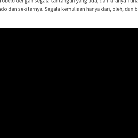
Tobelo dengan segala tantangan yang ada, dan kiranya Tuh
 dan sekitarnya. Segala kemuliaan hanya dari, oleh, dan b