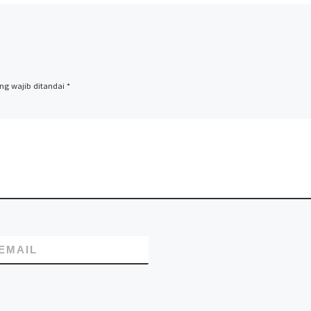
ng wajib ditandai
*
EMAIL