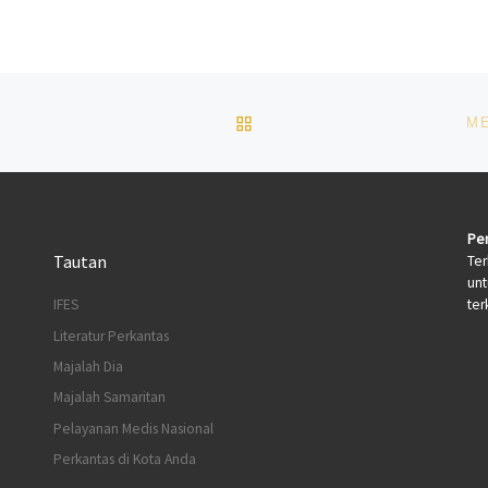
BACK TO POST LIST
M
Per
Tautan
Ter
un
terk
IFES
Literatur Perkantas
Majalah Dia
Majalah Samaritan
Pelayanan Medis Nasional
Perkantas di Kota Anda