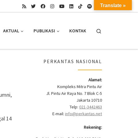
Translate »
Search
AKTUAL
PUBLIKASI
KONTAK
PERKANTAS NASIONAL
Alamat:
Kompleks Mitra Pintu Air
Jl. Pintu Air Raya No. 7 Blok C-5
umni,
Jakarta 10710
Telp:
021-3442463
E-mail:
info@perkantas.net
al 14
Rekening: