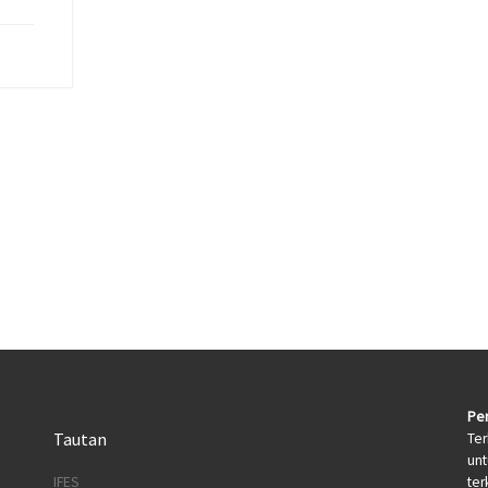
Per
Tautan
Ter
un
terk
IFES