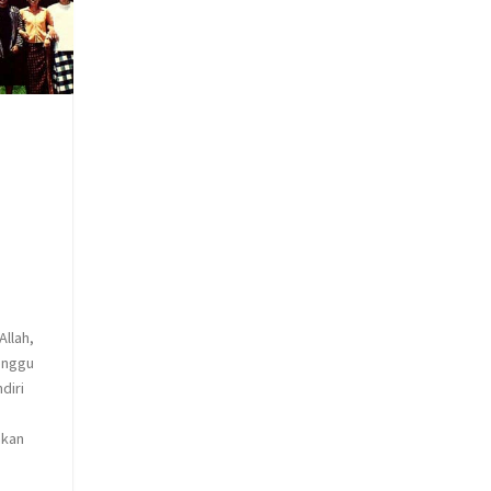
llah,
enggu
diri
akan