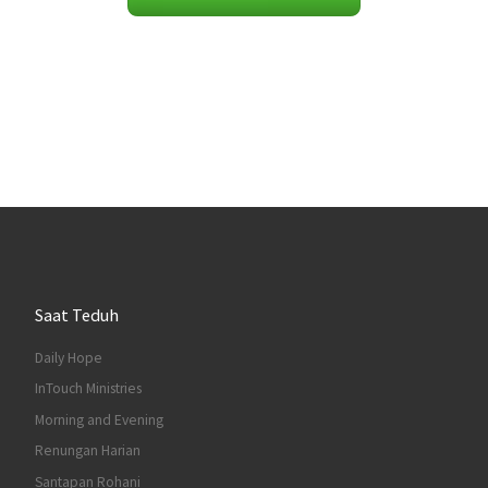
Saat Teduh
Daily Hope
InTouch Ministries
Morning and Evening
Renungan Harian
Santapan Rohani