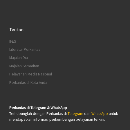
Tautan
IFES
Literatur Perkantas
Majalah Dia
Majalah Samaritan
Pelayanan Medis Nasional
Perkantas di Kota Anda
Perkantas di Telegram & WhatsApp
Terhubunglah dengan Perkantas di
Telegram
dan
WhatsApp
untuk
mendapatkan informasi perkembangan pelayanan terkini.