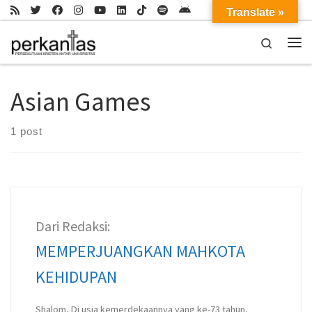
Translate »
Skip to content
Search
Me
Asian Games
1 post
Dari Redaksi:
MEMPERJUANGKAN MAHKOTA
KEHIDUPAN
Shalom, Di usia kemerdekaannya yang ke-73 tahun,