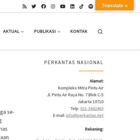
Translate »
Search
AKTUAL
PUBLIKASI
KONTAK
PERKANTAS NASIONAL
Alamat:
Kompleks Mitra Pintu Air
Jl. Pintu Air Raya No. 7 Blok C-5
Jakarta 10710
Telp:
021-3442463
ga se-
E-mail:
info@perkantas.net
g
emas
Rekening:
naan