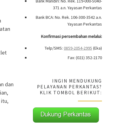
Bank Mandiri: No. Rek. 119-000-5040-
371 a.n. Yayasan Perkantas
Bank BCA: No. Rek. 106-300-3542 a.n.
m
Yayasan Perkantas
matan
Konfirmasi persembahan melalui:
Telp/SMS:
0859-2054-2995
(Eka)
let
Fax: (021) 352-2170
INGIN MENDUKUNG
an dan
PELAYANAN PERKANTAS?
ian,
KLIK TOMBOL BERIKUT:
itu,