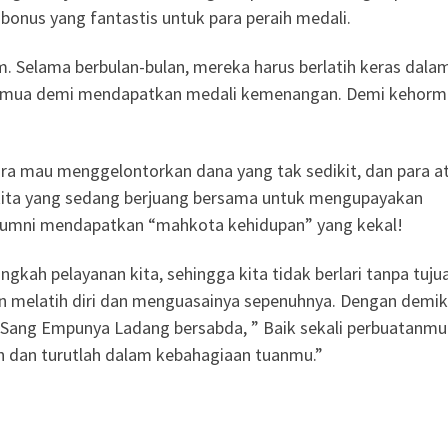
i bonus yang fantastis untuk para peraih medali.
m. Selama berbulan-bulan, mereka harus berlatih keras dala
a. Semua demi mendapatkan medali kemenangan. Demi kehor
ra mau menggelontorkan dana yang tak sedikit, dan para at
gi kita yang sedang berjuang bersama untuk mengupayakan
lumni mendapatkan “mahkota kehidupan” yang kekal!
kah pelayanan kita, sehingga kita tidak berlari tanpa tuju
 melatih diri dan menguasainya sepenuhnya. Dengan demik
ang Empunya Ladang bersabda, ” Baik sekali perbuatanmu 
h dan turutlah dalam kebahagiaan tuanmu.”