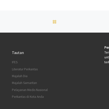
BACK TO POST LIST
Per
Tautan
Ter
un
terk
IFES
Literatur Perkantas
Majalah Dia
Majalah Samaritan
Pelayanan Medis Nasional
Perkantas di Kota Anda