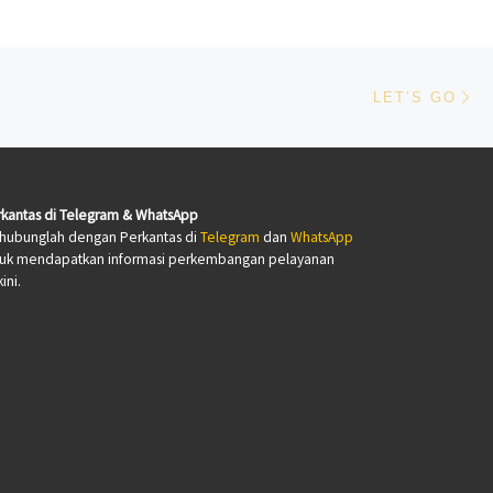
Ne
LET’S GO
kantas di Telegram & WhatsApp
hubunglah dengan Perkantas di
Telegram
dan
WhatsApp
tuk mendapatkan informasi perkembangan pelayanan
ini.