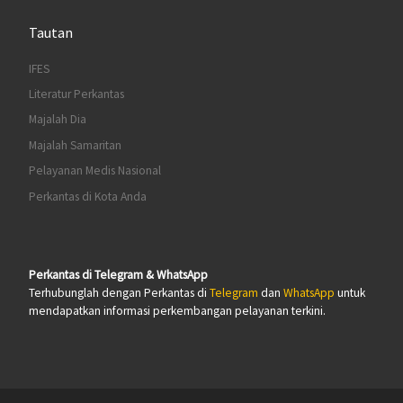
Tautan
IFES
Literatur Perkantas
Majalah Dia
Majalah Samaritan
Pelayanan Medis Nasional
Perkantas di Kota Anda
Perkantas di Telegram & WhatsApp
Terhubunglah dengan Perkantas di
Telegram
dan
WhatsApp
untuk
mendapatkan informasi perkembangan pelayanan terkini.