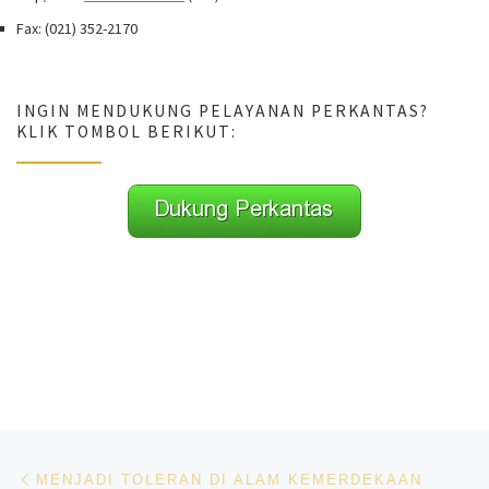
Fax: (021) 352-2170
INGIN MENDUKUNG PELAYANAN PERKANTAS?
KLIK TOMBOL BERIKUT:
Navigasi pos
Previous post
MENJADI TOLERAN DI ALAM KEMERDEKAAN