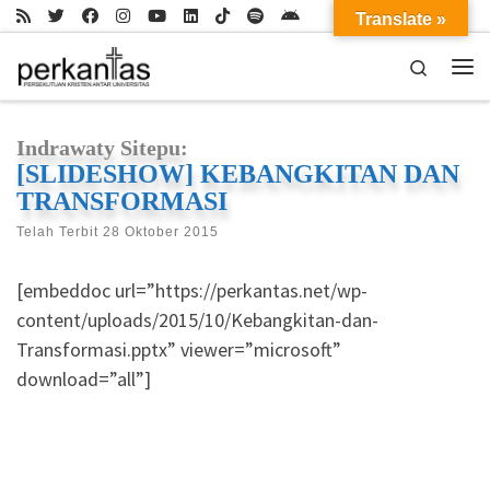
Translate »
Skip to content
Search
Me
Indrawaty Sitepu:
[SLIDESHOW] KEBANGKITAN DAN
TRANSFORMASI
Telah Terbit
28 Oktober 2015
[embeddoc url=”https://perkantas.net/wp-
content/uploads/2015/10/Kebangkitan-dan-
Transformasi.pptx” viewer=”microsoft”
download=”all”]