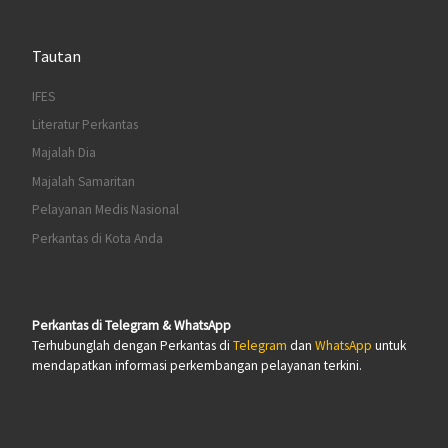
Tautan
IFES
Literatur Perkantas
Majalah Dia
Majalah Samaritan
Pelayanan Medis Nasional
Perkantas di Kota Anda
Perkantas di Telegram & WhatsApp
Terhubunglah dengan Perkantas di
Telegram
dan
WhatsApp
untuk
mendapatkan informasi perkembangan pelayanan terkini.