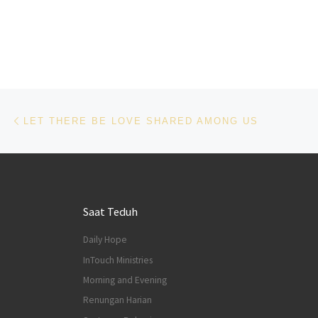
Navigasi pos
Previous post
LET THERE BE LOVE SHARED AMONG US
Saat Teduh
Daily Hope
InTouch Ministries
Morning and Evening
Renungan Harian