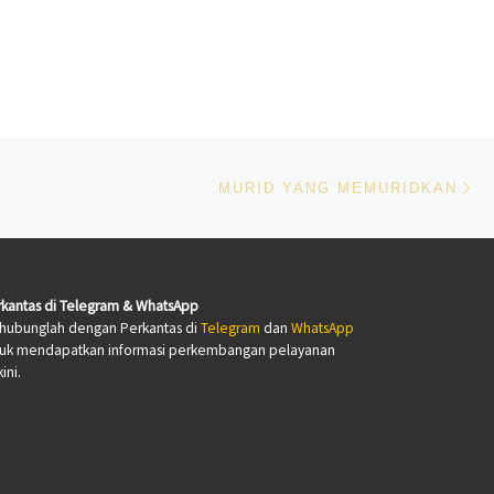
Ne
MURID YANG MEMURIDKAN
kantas di Telegram & WhatsApp
hubunglah dengan Perkantas di
Telegram
dan
WhatsApp
tuk mendapatkan informasi perkembangan pelayanan
ini.