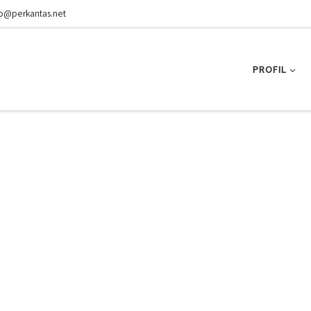
fo@perkantas.net
PROFIL