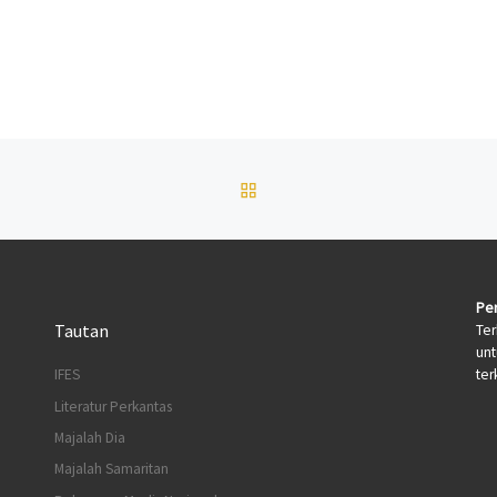
BACK TO POST LIST
Per
Tautan
Ter
un
terk
IFES
Literatur Perkantas
Majalah Dia
Majalah Samaritan