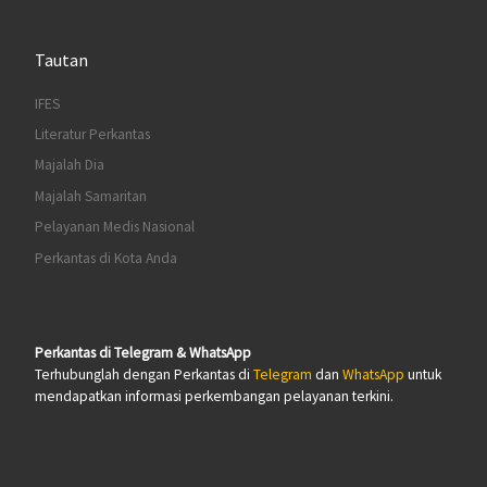
Tautan
IFES
Literatur Perkantas
Majalah Dia
Majalah Samaritan
Pelayanan Medis Nasional
Perkantas di Kota Anda
Perkantas di Telegram & WhatsApp
Terhubunglah dengan Perkantas di
Telegram
dan
WhatsApp
untuk
mendapatkan informasi perkembangan pelayanan terkini.