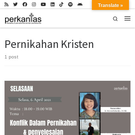
Translate »
Skip to content
Search
Me
Pernikahan Kristen
1 post