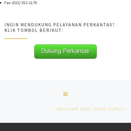
Fax: (021) 352-2170
INGIN MENDUKUNG PELAYANAN PERKANTAS?
KLIK TOMBOL BERIKUT:
Navigasi pos
BACK TO POST LIST
Ne
BELAJAR DARI SANG GURU