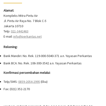
Alamat:
Kompleks Mitra Pintu Air
Jl. Pintu Air Raya No. 7 Blok C-5
Jakarta 10710
Telp:
021-3442463
E-mail:
info@perkantas.net
Rekening:
Bank Mandiri: No. Rek. 119-000-5040-371 a.n. Yayasan Perkantas
Bank BCA: No. Rek. 106-300-3542 a.n. Yayasan Perkantas
Konfirmasi persembahan melalui:
Telp/SMS:
0859-2054-2995
(Eka)
Fax: (021) 352-2170