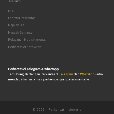
Tautan
IFES
Literatur Perkantas
Majalah Dia
Majalah Samaritan
Pelayanan Medis Nasional
Perkantas di Kota Anda
Perkantas di Telegram & WhatsApp
Terhubunglah dengan Perkantas di
Telegram
dan
WhatsApp
untuk
mendapatkan informasi perkembangan pelayanan terkini.
© 2026
–
Perkantas Indonesia