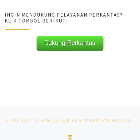
INGIN MENDUKUNG PELAYANAN PERKANTAS?
KLIK TOMBOL BERIKUT:
Navigasi pos
Previous post
HAL-HAL DASAR DALAM PERTUMBUHAN ROHANI
BACK TO POST LIST