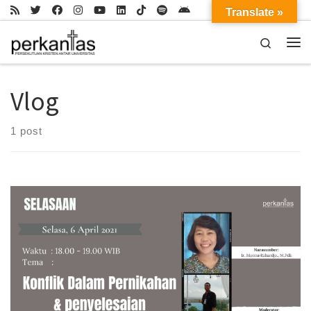
Translate »
Skip to content
Search
Me
Vlog
1 post