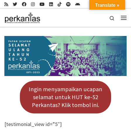
Translate »
Skip to content
Search
Me
Ingin menyampaikan ucapan
selamat untuk HUT ke-52
Perkantas? Klik tombol ini.
[testimonial_view id=”5″]