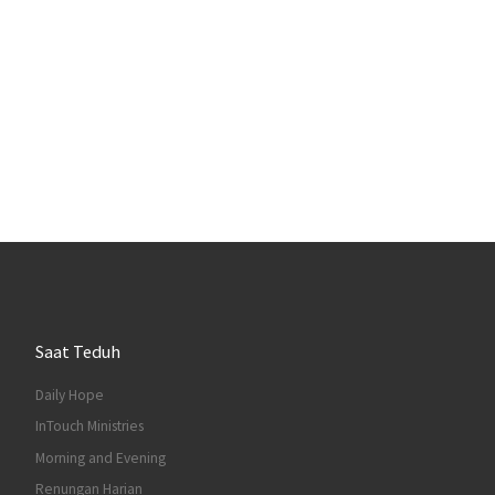
Saat Teduh
Daily Hope
InTouch Ministries
Morning and Evening
Renungan Harian