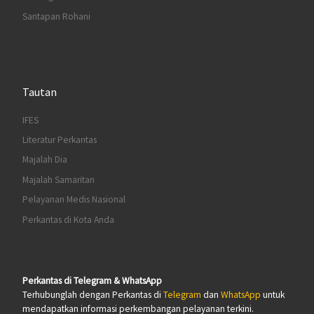
Santapan Rohani
Tautan
IFES
Literatur Perkantas
Majalah Dia
Majalah Samaritan
Pelayanan Medis Nasional
Perkantas di Kota Anda
Perkantas di Telegram & WhatsApp
Terhubunglah dengan Perkantas di
Telegram
dan
WhatsApp
untuk
mendapatkan informasi perkembangan pelayanan terkini.