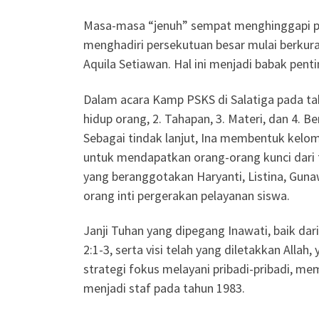
Masa-masa “jenuh” sempat menghinggapi pel
menghadiri persekutuan besar mulai berkur
Aquila Setiawan. Hal ini menjadi babak pent
Dalam acara Kamp PSKS di Salatiga pada ta
hidup orang, 2. Tahapan, 3. Materi, dan 4. B
Sebagai tindak lanjut, Ina membentuk kelomp
untuk mendapatkan orang-orang kunci dari 
yang beranggotakan Haryanti, Listina, Gunaw
orang inti pergerakan pelayanan siswa.
Janji Tuhan yang dipegang Inawati, baik dar
2:1-3, serta visi telah yang diletakkan Al
strategi fokus melayani pribadi-pribadi, m
menjadi staf pada tahun 1983.