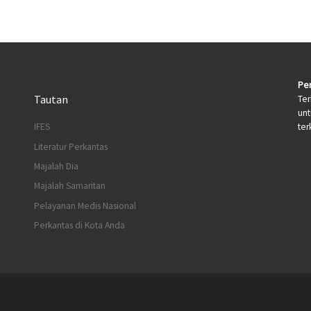
Per
Tautan
Ter
un
terk
IFES
Literatur Perkantas
Majalah Dia
Majalah Samaritan
Pelayanan Medis Nasional
Perkantas di Kota Anda