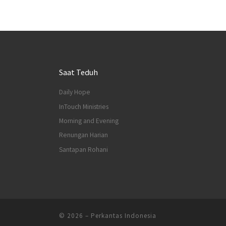
Saat Teduh
Daily Hope
InTouch Ministries
Morning and Evening
Renungan Harian
Santapan Rohani
© 2026
–
Perkantas Indonesia