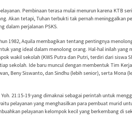
ayanan. Pembinaan terasa mulai menurun karena KTB sering
ang. Akan tetapi, Tuhan terbukti tak pernah meninggalkan
ing dalam perjalanan PSKS.
hun 1982, Aquila membagikan tentang pentingnya menolong 
entuk yang ideal dalam menolong orang. Hal-hal inilah yang m
ok wakil sekolah (KWS Putra dan Putri, terdiri dari siswa 
tiap sekolah. Ide baru muncul dengan membentuk Tim Kerja 
an, Beny Siswanto, dan Sindhu (lebih senior), serta Mona (
i Yoh. 21:15-19 yang dimaknai sebagai perintah untuk mengg
lah, yaitu pelayanan yang menghasilkan para pembuat murid u
embuahkan pelayanan kelompok kecil yang berkembang di sek