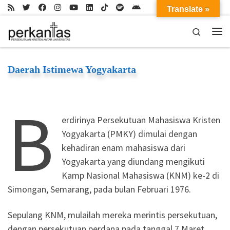
Translate »
Skip to content
Search
Me
Daerah Istimewa Yogyakarta
B
erdirinya Persekutuan Mahasiswa Kristen
Yogyakarta (PMKY) dimulai dengan
kehadiran enam mahasiswa dari
Yogyakarta yang diundang mengikuti
Kamp Nasional Mahasiswa (KNM) ke-2 di
Simongan, Semarang, pada bulan Februari 1976.
Sepulang KNM, mulailah mereka merintis persekutuan,
dengan persekutuan perdana pada tanggal 7 Maret