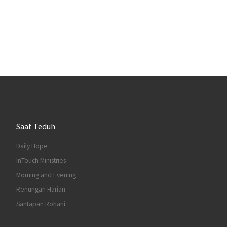
Saat Teduh
Daily Hope
InTouch Ministries
Morning and Evening
Renungan Harian
Santapan Rohani