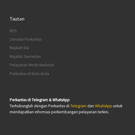
Tautan
IFES
Literatur Perkantas
Majalah Dia
Majalah Samaritan
Pelayanan Medis Nasional
Perkantas di Kota Anda
Perkantas di Telegram & WhatsApp
Terhubunglah dengan Perkantas di
Telegram
dan
WhatsApp
untuk
mendapatkan informasi perkembangan pelayanan terkini.