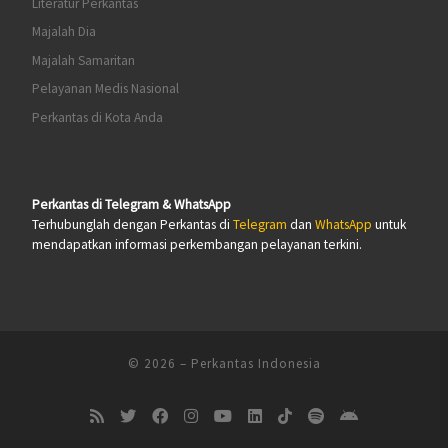
Literatur Perkantas
Majalah Dia
Majalah Samaritan
Pelayanan Medis Nasional
Perkantas di Kota Anda
Perkantas di Telegram & WhatsApp
Terhubunglah dengan Perkantas di
Telegram
dan
WhatsApp
untuk
mendapatkan informasi perkembangan pelayanan terkini.
© 2026
–
Perkantas Indonesia