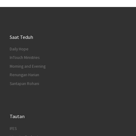
Saat Teduh
Daily Hope
InTouch Ministries
Morning and Evening
Renungan Harian
Santapan Rohani
Tautan
IFES