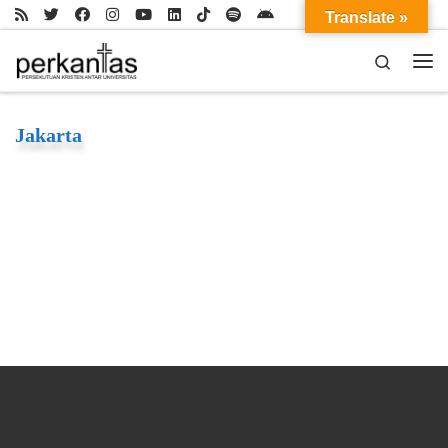
Translate »
Skip to content
Search
Me
Jakarta