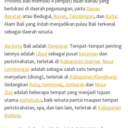
Provinsi Bali memiliki 4 (empat) buah danau yang
berlokasi di daerah pegunungan, yaitu
Danau
Beratan
atau Bedugul,
Buyan
,
Tamblingan
, dan
Batur
.
Alam Bali yang indah menjadikan pulau Bali terkenal
sebagai daerah wisata.
Ibu kota
Bali adalah
Denpasar
. Tempat-tempat penting
lainnya adalah
Ubud
sebagai pusat
kesenian
dan
peristirahatan, terletak di
Kabupaten Gianyar
.
Nusa
Lembongan
adalah sebagai salah satu tempat
menyelam (diving), terletak di
Kabupaten Klungkung
.
Sedangkan
Kuta
,
Seminyak
,
Jimbaran
dan
Nusa
Dua
adalah beberapa tempat yang menjadi tujuan
utama
pariwisata
, baik wisata pantai maupun tempat
peristirahatan, spa, dan lain-lain, terletak di
Kabupaten
Badung
.