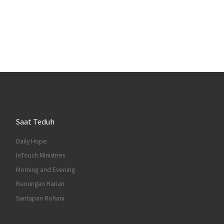
Saat Teduh
Daily Hope
InTouch Ministries
Morning and Evening
Renungan Harian
Santapan Rohani