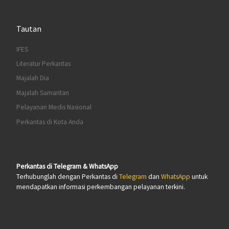
Tautan
IFES
Literatur Perkantas
Majalah Dia
Majalah Samaritan
Pelayanan Medis Nasional
Perkantas di Kota Anda
Perkantas di Telegram & WhatsApp
Terhubunglah dengan Perkantas di
Telegram
dan
WhatsApp
untuk
mendapatkan informasi perkembangan pelayanan terkini.