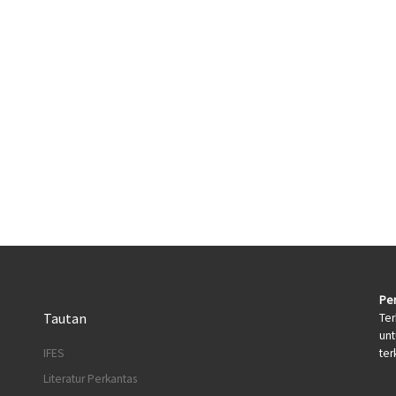
Per
Tautan
Ter
un
terk
IFES
Literatur Perkantas