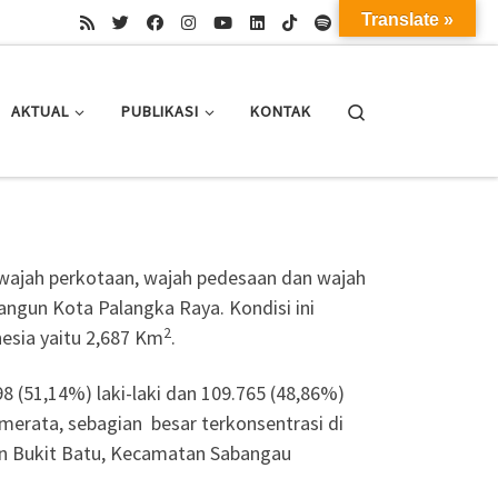
Translate »
Search
AKTUAL
PUBLIKASI
KONTAK
 wajah perkotaan, wajah pedesaan dan wajah
ngun Kota Palangka Raya. Kondisi ini
2
esia yaitu 2,687 Km
.
 (51,14%) laki-laki dan 109.765 (48,86%)
erata, sebagian besar terkonsentrasi di
n Bukit Batu, Kecamatan Sabangau