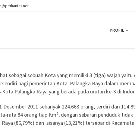
fo@perkantas.net
PROFIL
at sebagai sebuah Kota yang memiliki 3 (tiga) wajah yaitu
tersendiri bagi pemerintah Kota Palangka Raya dalam memba
 Kota Palangka Raya yang berada pada urutan ke-3 di Indon
Desember 2011 sebanyak 224.663 orang, terdiri dari 114.898
a-rata 84 orang tiap Km², dengan sebaran penduduk tidak m
aya (86,79%) dan sisanya (13,21%) tersebar di Kecamata