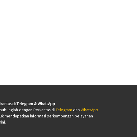
kantas di Telegram & WhatsApp
hubunglah dengan Perkantas di
Telegram
dan
WhatsApp
tuk mendapatkan informasi perkembangan pelayanan
ini.