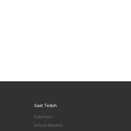
Saat Teduh
Daily Hope
InTouch Ministries