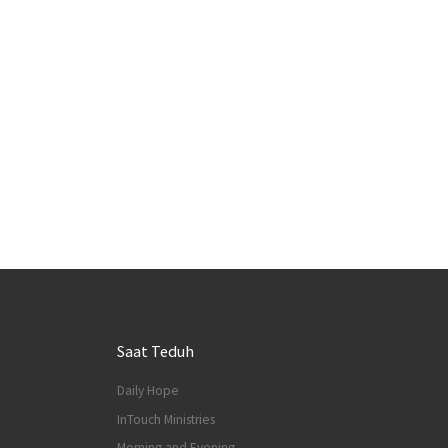
Saat Teduh
Daily Hope
InTouch Ministries
Morning and Evening