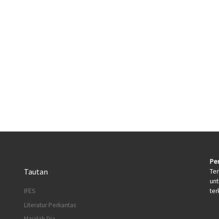
Per
Tautan
Ter
un
terk
IFES
Literatur Perkantas
Majalah Dia