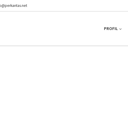
fo@perkantas.net
PROFIL