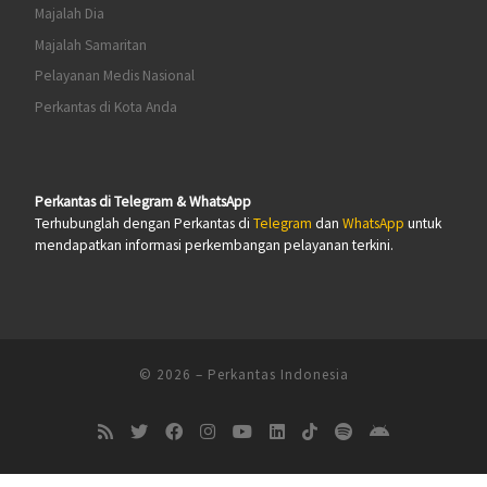
Majalah Dia
Majalah Samaritan
Pelayanan Medis Nasional
Perkantas di Kota Anda
Perkantas di Telegram & WhatsApp
Terhubunglah dengan Perkantas di
Telegram
dan
WhatsApp
untuk
mendapatkan informasi perkembangan pelayanan terkini.
© 2026
–
Perkantas Indonesia