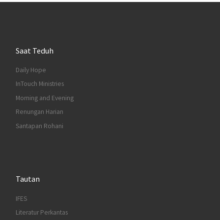
Saat Teduh
Daily Hope
InTouch Ministries
Morning and Evening
Renungan Harian
Santapan Rohani
Tautan
IFES
Literatur Perkantas