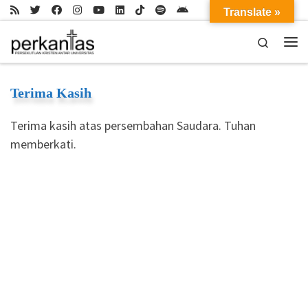
Translate »
Skip to content
Search
Me
Terima Kasih
Terima kasih atas persembahan Saudara. Tuhan
memberkati.