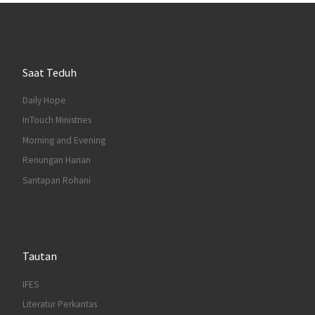
Saat Teduh
Daily Hope
InTouch Ministries
Morning and Evening
Renungan Harian
Santapan Rohani
Tautan
IFES
Literatur Perkantas