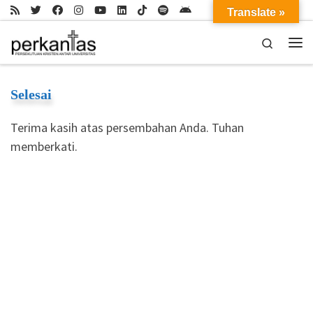
Translate »
Skip to content
Search
Me
Selesai
Terima kasih atas persembahan Anda. Tuhan
memberkati.