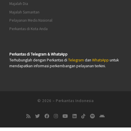
Majalah Dia
Majalah Samaritan
Pelayanan Medis Nasional
Perkantas di Kota Anda
Perkantas di Telegram & WhatsApp
Terhubunglah dengan Perkantas di
Telegram
dan
WhatsApp
untuk
mendapatkan informasi perkembangan pelayanan terkini.
© 2026
–
Perkantas Indonesia