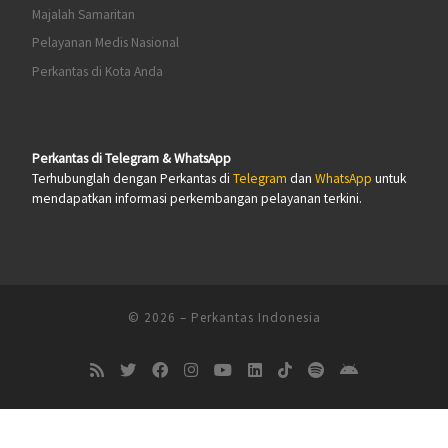
Majalah Samaritan
Pelayanan Medis Nasional
Perkantas di Kota Anda
Perkantas di Telegram & WhatsApp
Terhubunglah dengan Perkantas di
Telegram
dan
WhatsApp
untuk
mendapatkan informasi perkembangan pelayanan terkini.
© 2026
–
Perkantas Indonesia